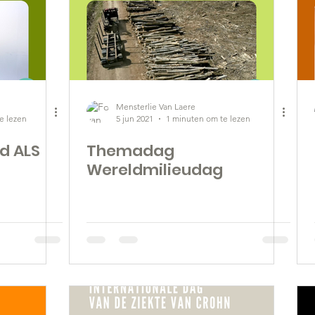
Mensterlie Van Laere
e lezen
5 jun 2021
1 minuten om te lezen
d ALS
Themadag
Wereldmilieudag