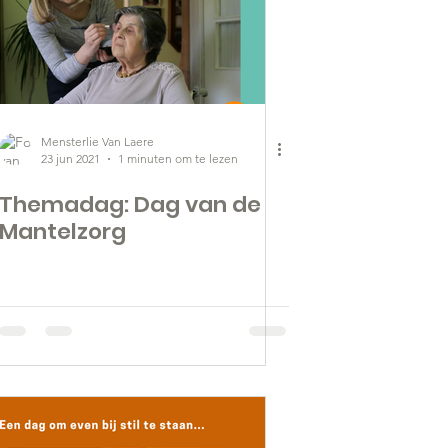
Mensterlie Van Laere
23 jun 2021
1 minuten om te lezen
Themadag: Dag van de
Mantelzorg