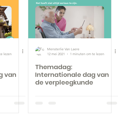
Mensterlie Van Laere
te lezen
12 mei 2021
1 minuten om te lezen
Themadag:
g van
Internationale dag van
de verpleegkunde