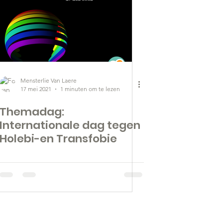
Mensterlie Van Laere
17 mei 2021
1 minuten om te lezen
Themadag:
Internationale dag tegen
Holebi-en Transfobie