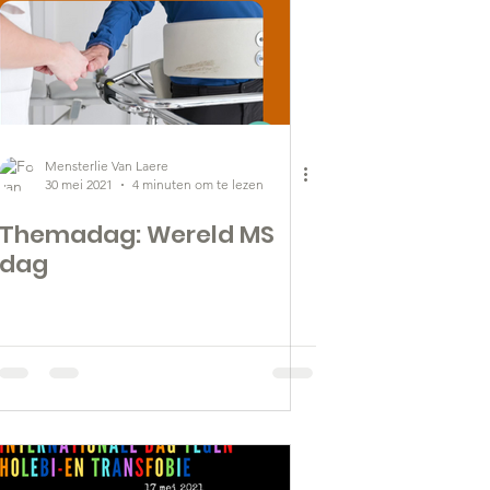
Mensterlie Van Laere
30 mei 2021
4 minuten om te lezen
Themadag: Wereld MS
dag