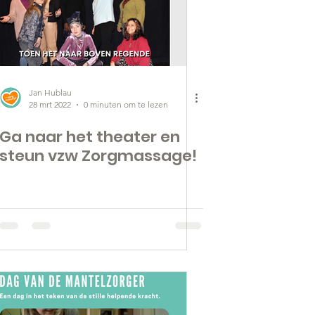
Jan Hublau
28 mrt 2022
0 minuten om te lezen
Ga naar het theater en
steun vzw Zorgmassage!