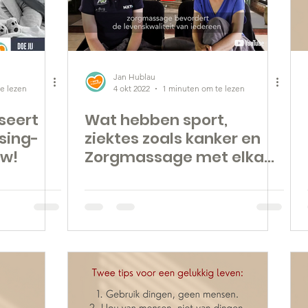
rijwilligerswerk
(Oud) Studenten
Quotes
Jan Hublau
e lezen
4 okt 2022
1 minuten om te lezen
seert
Wat hebben sport,
sing-
ziektes zoals kanker en
zw!
Zorgmassage met elkaar
te maken?