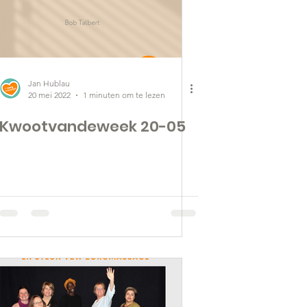
Jan Hublau
20 mei 2022
1 minuten om te lezen
Kwootvandeweek 20-05