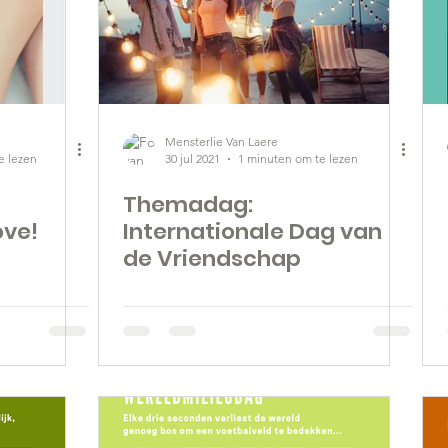
Mensterlie Van Laere
e lezen
30 jul 2021
1 minuten om te lezen
Themadag:
ove!
Internationale Dag van
de Vriendschap