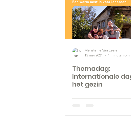
Mensterlie Van Laere
15 mei 2021
1 minuten om 
Themadag:
Internationale da
het gezin