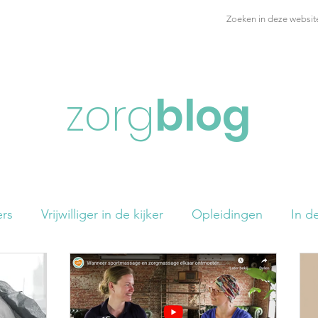
nfo
Opleidingen
Zorgmasseurs
Partners
Over ons
zorg
blog
ers
Vrijwilliger in de kijker
Opleidingen
In de
estelde vragen
Varia
Events
Cursisten spro