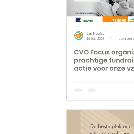
Video
Getuigenis
V
Jan Hublau
16 feb 2023
1 minuten om t
CVO Focus organi
prachtige fundrai
actie voor onze v