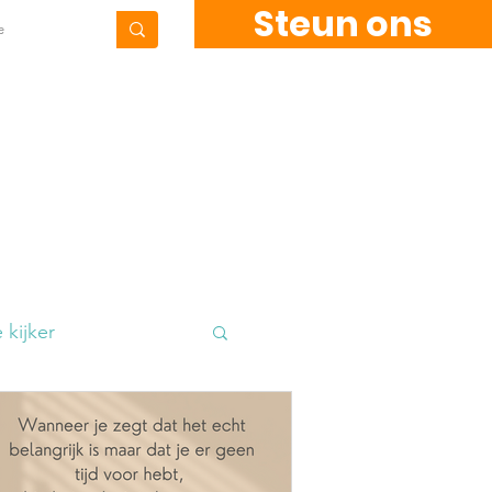
Steun ons
Contact
Blog
 kijker
kkels
Fundraising