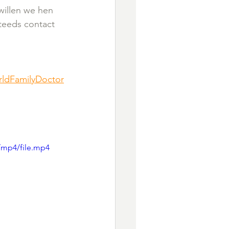
illen we hen 
teeds contact 
ldFamilyDoctor
/mp4/file.mp4