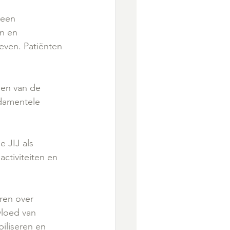
 een 
n en 
ven. Patiënten 
den van de 
damentele 
 JIJ als 
ctiviteiten en 
ren over 
vloed van 
iliseren en 