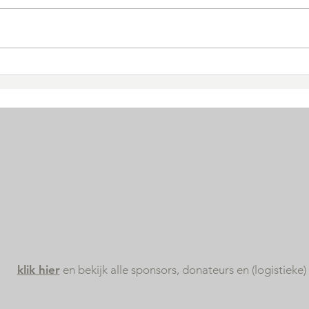
De allerbeste wensen...
Wat
ziek
Zor
elk
klik hier
en bekijk alle sponsors, donateurs en (logistieke)