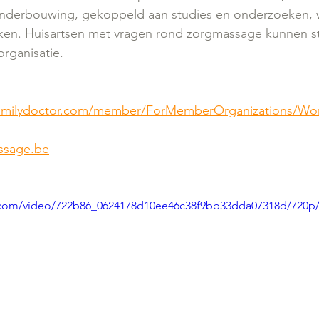
nderbouwing, gekoppeld aan studies en onderzoeken, w
ken. Huisartsen met vragen rond zorgmassage kunnen s
rganisatie.
familydoctor.com/member/ForMemberOrganizations/Wor
ssage.be
ic.com/video/722b86_0624178d10ee46c38f9bb33dda07318d/720p