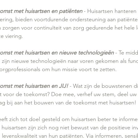
mst met huisartsen en patiënten
 - Huisartsen hanteren
ring, bieden voortdurende ondersteuning aan patiënte
orgen voor continuïteit van zorg gedurende het hele le
ze viering.
omst met huisartsen en nieuwe technologieën
 - Te mid
ijn nieuwe technologieën naar voren gekomen als fun
rgprofessionals om hun missie voort te zetten.
mst met huisartsen en JIJ! 
- Wat zijn de bouwstenen die
t voor de toekomst? Doe mee, verhef uw stem, deel uw a
ag bij aan het bouwen van de toekomst met huisartsen!
t zich tot doel gesteld om huisartsen beter te informe
huisartsen zijn zich nog niet bewust van de positieve in
evenskwaliteit van hun patiënten. Via informeren, sensib