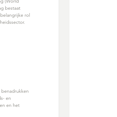
ag (World 
ag bestaat 
elangrijke rol 
heidssector. 
n benadrukken 
s- en 
en en het 