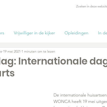
nfo
Opleidingen
Zorgmasseurs
Partners
Over ons
ers
Vrijwilliger in de kijker
Opleidingen
In de
re
19 mei 2021
1 minuten om te lezen
estelde vragen
Varia
Events
Cursisten spro
g: Internationale da
rts
rijwilligerswerk
(Oud) Studenten
Quotes
De internationale huisartsen
WONCA heeft 19 mei uitger