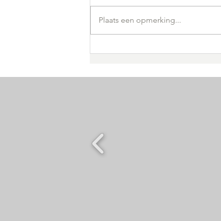
Plaats een opmerking...
CVO Focus organiseert
prachtige fundraising-
actie voor onze vzw!