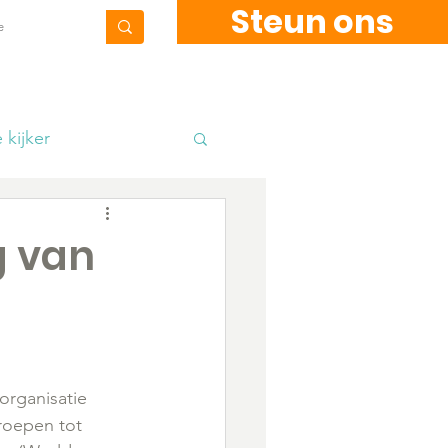
Steun ons
Contact
Blog
 kijker
kkels
Fundraising
g van
organisatie 
oepen tot 