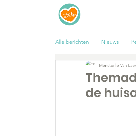
Home
I
Alle berichten
Nieuws
P
Mensterlie Van Lae
Wetenschappelijk
Veelg
Themada
de huisa
Video
Getuigenis
V