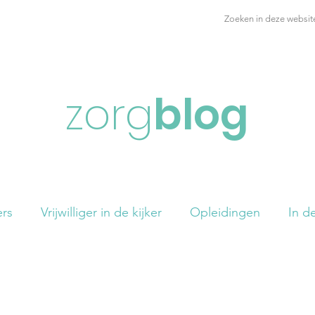
nfo
Opleidingen
Zorgmasseurs
Partners
Over ons
zorg
blog
ers
Vrijwilliger in de kijker
Opleidingen
In de
estelde vragen
Varia
Events
Cursisten spro