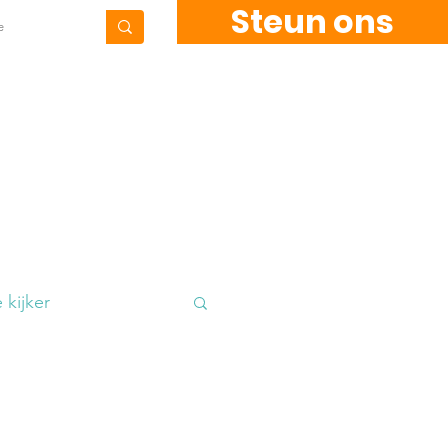
Steun ons
Contact
Blog
 kijker
kkels
Fundraising