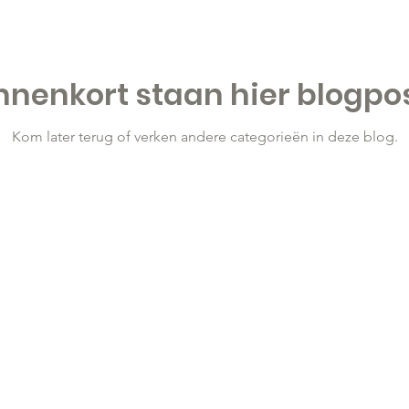
rijwilligerswerk
(Oud) Studenten
Quotes
nnenkort staan hier blogpo
Kom later terug of verken andere categorieën in deze blog.