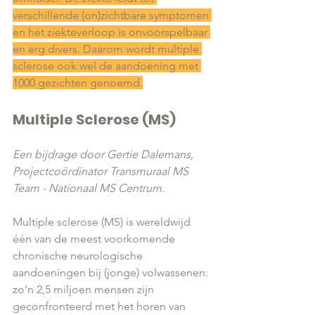
verschillende (on)zichtbare symptomen 
en het ziekteverloop is onvoorspelbaar 
en erg divers. Daarom wordt multiple 
sclerose ook wel de aandoening met 
1000 gezichten genoemd.
Multiple Sclerose (MS)
Een bijdrage door Gertie Dalemans, 
Projectcoördinator Transmuraal MS 
Team - Nationaal MS Centrum.
Multiple sclerose (MS) is wereldwijd 
één van de meest voorkomende 
chronische neurologische 
aandoeningen bij (jonge) volwassenen: 
zo’n 2,5 miljoen mensen zijn 
geconfronteerd met het horen van 