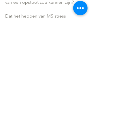
van een opstoot zou kunnen zijn?
Dat het hebben van MS stress 
veroorzaakt, staat buiten kijf: angst 
voor een opstoot, onzekerheid over de 
intensiteit en de aard van de 
symptomen, een grotere 
afhankelijkheid van anderen,  enz… het 
zijn stuk voor stuk emotionele 
stressfactoren.
Daarom is het belangrijk om met de 
ziekte te leren omgaan. Dat vergt soms 
doorgedreven materiële, fysische en 
emotionele aanpassingen en daarbij 
kan o.a. relaxatietherapie, yoga, 
mindfulness en ook zorgmassage een 
belangrijke rol spelen. 