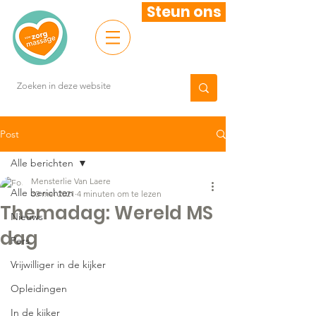
Steun ons
Post
Alle berichten
Mensterlie Van Laere
Alle berichten
30 mei 2021
4 minuten om te lezen
Themadag: Wereld MS
Nieuws
dag
Pers
Vrijwilliger in de kijker
Opleidingen
In de kijker