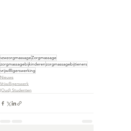
vzwzorgmassage
Zorgmassage
zorgmassagebijkinderen
zorgmassagebijtieners
vrijwillligerswerking
Nieuws
Vrijwilligerswerk
(Oud) Studenten