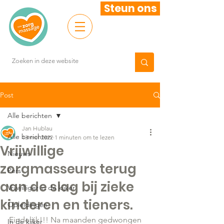
Steun ons
Post
Alle berichten
Jan Hublau
Alle berichten
13 mei 2022
1 minuten om te lezen
Vrijwillige
Nieuws
zorgmasseurs terug
Pers
aan de slag bij zieke
Vrijwilliger in de kijker
kinderen en tieners.
Opleidingen
Eindelijk!!! Na maanden gedwongen 
In de kijker