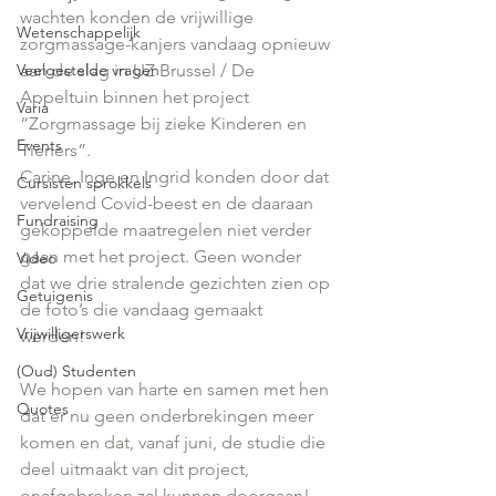
wachten konden de vrijwillige 
Wetenschappelijk
zorgmassage-kanjers vandaag opnieuw 
Veelgestelde vragen
aan de slag in UZ Brussel / De 
Appeltuin binnen het project 
Varia
“Zorgmassage bij zieke Kinderen en 
Events
Tieners”. 
Carine, Inge en Ingrid konden door dat 
Cursisten sprokkels
vervelend Covid-beest en de daaraan 
Fundraising
gekoppelde maatregelen niet verder 
gaan met het project. Geen wonder 
Video
dat we drie stralende gezichten zien op 
Getuigenis
de foto’s die vandaag gemaakt 
Vrijwilligerswerk
werden! 
(Oud) Studenten
We hopen van harte en samen met hen 
Quotes
dat er nu geen onderbrekingen meer 
komen en dat, vanaf juni, de studie die 
deel uitmaakt van dit project, 
onafgebroken zal kunnen doorgaan!