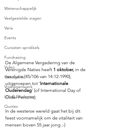
Wetenschappelijk
Veelgestelde vragen
Varia
Events
Cursisten sprokkels
Fundraising
De Algemene Vergadering van de 
Video
Verenigde Naties heeft 
1 oktober,
 in de 
resolutie (45/106 van 14-12-1990), 
Getuigenis
uitgeroepen tot '
Internationale 
Vrijwilligerswerk
Ouderendag
' (of International Day of 
(Oud) Studenten
Older Persons).
Quotes
In de westerse wereld gaat het bij dit 
feest voornamelijk om de vitaliteit van 
mensen boven 55 jaar jong ;-)