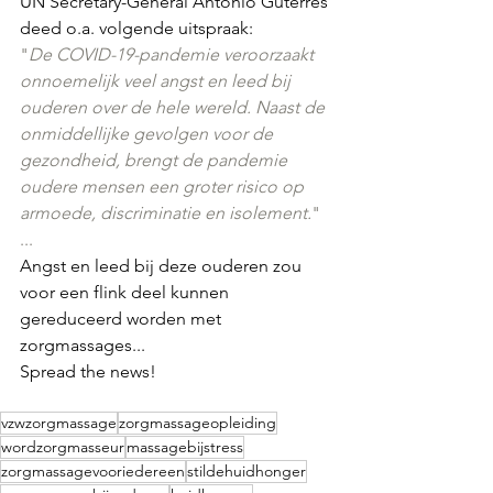
UN Secretary-General Ant
ó
nio Guterres 
deed o.a. volgende uitspraak:
"
De COVID-19-pandemie veroorzaakt 
onnoemelijk veel angst en leed bij 
ouderen over de hele wereld. Naast de 
onmiddellijke gevolgen voor de 
gezondheid, brengt de pandemie 
oudere mensen een groter risico op 
armoede, discriminatie en isolement.
"
...
Angst en leed bij deze ouderen zou 
voor een flink deel kunnen 
gereduceerd worden met 
zorgmassages...
Spread the news!
vzwzorgmassage
zorgmassageopleiding
wordzorgmasseur
massagebijstress
zorgmassagevooriedereen
stildehuidhonger