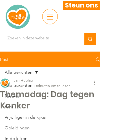
Steun ons
Post
Alle berichten
Jan Hublau
Alle berichten
15 okt 2020
1 minuten om te lezen
Themadag: Dag tegen
Nieuws
Kanker
Pers
Vrijwilliger in de kijker
Opleidingen
In de kijker