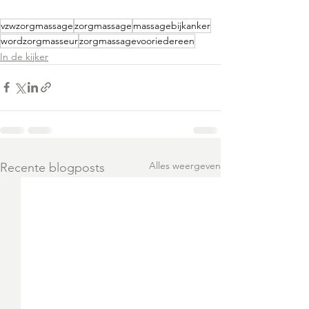
vzwzorgmassage
zorgmassage
massagebijkanker
wordzorgmasseur
zorgmassagevooriedereen
In de kijker
Alles weergeven
Recente blogposts