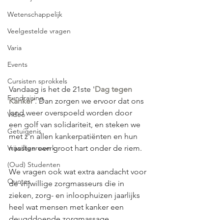
Wetenschappelijk
Veelgestelde vragen
Varia
Events
Cursisten sprokkels
Vandaag is het de 21ste '
Dag tegen 
Fundraising
Kanker'
. Dan zorgen we ervoor dat ons 
land weer overspoeld worden door 
Video
een golf van solidariteit, en steken we 
Getuigenis
met z'n allen kankerpatiënten en hun 
Vrijwilligerswerk
naasten een groot hart onder de riem.
(Oud) Studenten
We vragen ook wat extra aandacht voor 
Quotes
de vrijwillige zorgmasseurs die in 
zieken, zorg- en inloophuizen jaarlijks 
heel wat mensen met kanker een 
deugddoende zorgmassage 