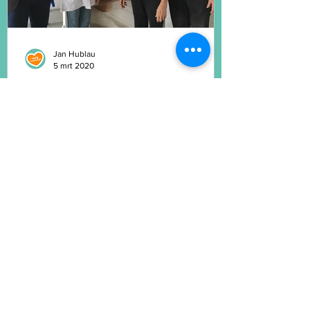
Jan Hublau
5 mrt 2020
Vrijwillige zorgmasseurs bij
LenaBeau
Vrijwillige zorgmasseurs gaven via vzw
Zorgmassage gratis stoelmassages bij een
verwenmoment georganiseerd door
lotgenotengroep LenaBeau.