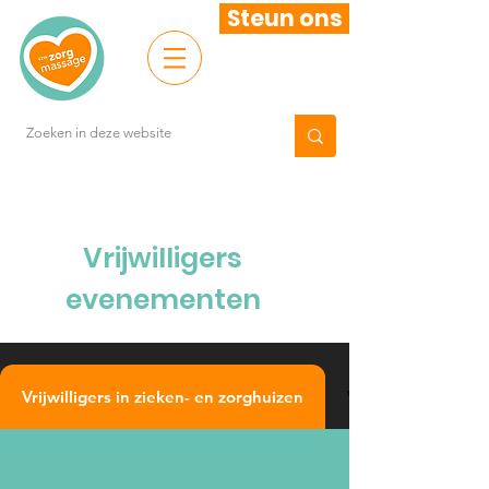
Steun ons
Vrijwilligers
evenementen
Vrijwilligers in zieken- en zorghuizen
Vrijwilligers bij 