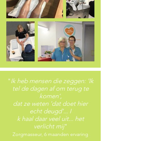
"
Ik heb mensen die zeggen: 'Ik
tel de dagen af om terug te
komen',
dat ze weten 'dat doet hier
echt deugd'... I
k haal daar veel uit... het
verlicht mij
"
Zorgmasseur, 6 maanden ervaring