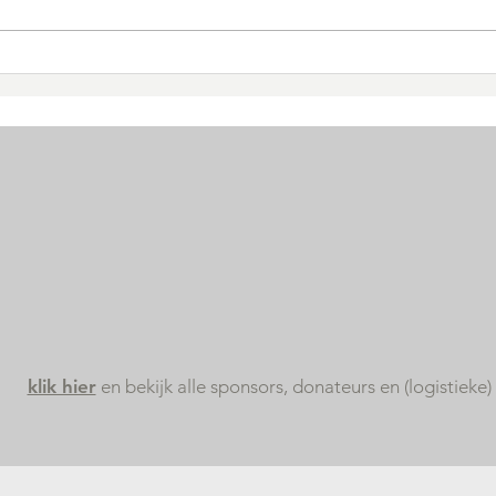
Wat hebben sport,
The
ziektes zoals kanker en
Int
Zorgmassage met
de 
elkaar te maken?
klik hier
en bekijk alle sponsors, donateurs en (logistieke)