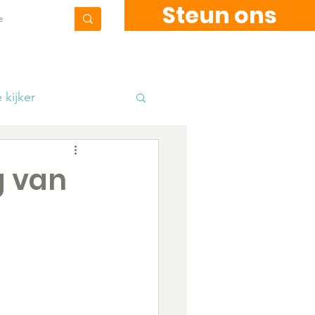
Steun ons
Contact
Blog
 kijker
kkels
Fundraising
g van