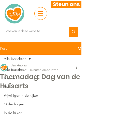
Steun ons
Post
Alle berichten
Jan Hublau
Alle berichten
19 mei 2022
0 minuten om te lezen
Themadag: Dag van de
Nieuws
Huisarts
Pers
Vrijwilliger in de kijker
Opleidingen
In de kijker