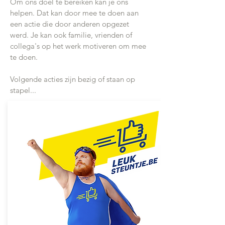
Om ons doel te bereiken kan je ons
helpen. Dat kan door mee te doen aan
een actie die door anderen opgezet
werd.
Je kan ook familie, vrienden of
collega's op het werk motiveren om mee
te doen.
Volgende acties zijn bezig of staan op
stapel...