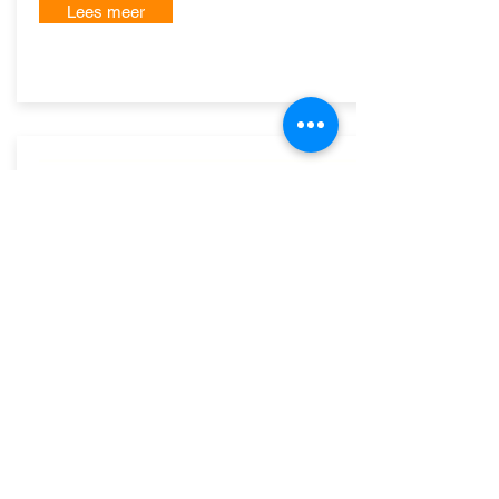
Lees meer
Stort een bijdrage
Organiseer een actie
Word sponsor/partner
DE
VERBINDING